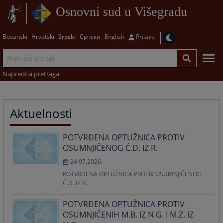
Osnovni sud u Višegradu
Bosanski
Hrvatski
Srpski
Српски
English
Prijava
Napredna pretraga
Aktuelnosti
POTVRĐENA OPTUŽNICA PROTIV
OSUMNJIČENOG Ć.D. IZ R.
24.07.2026.
POTVRĐENA OPTUŽNICA PROTIV OSUMNJIČENOG
Ć.D. IZ R.
POTVRĐENA OPTUŽNICA PROTIV
OSUMNJIČENIH M.B. IZ N.G. I M.Z. IZ