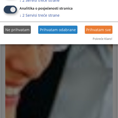
↓
2
Servisi treće strane
Analitika o posjećenosti stranica
↓
2
Servisi treće strane
Ne prihvatam
Prihvatam odabrane
Prihvatam sve
Pokreće Klaro!