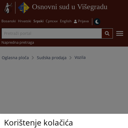
Osnovni sud u Višegradu
Bosanski
Hrvatski
Srpski
Српски
English
Prijava
Napredna pretraga
Vozila
Oglasna ploča
Sudska prodaja
Korištenje kolačića