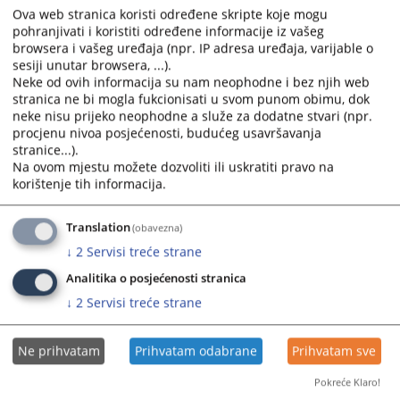
Ova web stranica koristi određene skripte koje mogu
pohranjivati i koristiti određene informacije iz vašeg
browsera i vašeg uređaja (npr. IP adresa uređaja, varijable o
sesiji unutar browsera, ...).
Neke od ovih informacija su nam neophodne i bez njih web
stranica ne bi mogla fukcionisati u svom punom obimu, dok
neke nisu prijeko neophodne a služe za dodatne stvari (npr.
Trenutno nema vijesti
procjenu nivoa posjećenosti, budućeg usavršavanja
stranice...).
Na ovom mjestu možete dozvoliti ili uskratiti pravo na
korištenje tih informacija.
Translation
(obavezna)
↓
2
Servisi treće strane
Analitika o posjećenosti stranica
↓
2
Servisi treće strane
Ne prihvatam
Prihvatam odabrane
Prihvatam sve
Pokreće Klaro!