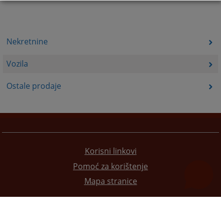
Nekretnine
Vozila
Ostale prodaje
Korisni linkovi
Pomoć za korištenje
Mapa stranice