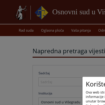
Osnovni sud u Vi
Rad suda
Oglasna ploča
Vaša pitanja
Odn
Napredna pretraga vijest
Sadržaj
Korišt
Ova web stra
Institucija
informacije 
unutar brows
Osnovni sud u Višegradu