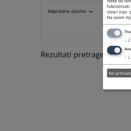
Neke od ovi
fukcionisat
Napredne stavke
stvari (npr.
Na ovom mjes
Tra
↓
2
Ana
Rezultati pretrage
↓
2
Ne prihva