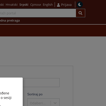
ski
Hrvatski
Srpski
Српски
English
Prijava
dna pretraga
ređene
o
Sortiraj po
o sesiji
Odaberi...