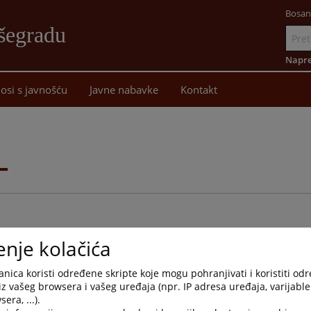
Bosan
šegradu
Idi
na
Napre
sadržaj
osi s javnošću
Javne nabavke
Kontakt
i
enje kolačića
nica koristi određene skripte koje mogu pohranjivati i koristiti od
Arhivirana
Datum od
Datum d
iz vašeg browsera i vašeg uređaja (npr. IP adresa uređaja, varijable 
era, ...).
Ne