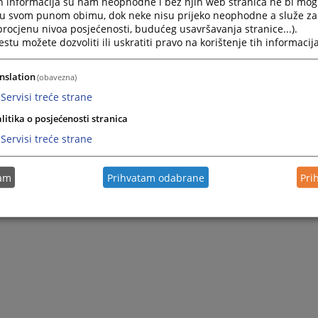
h informacija su nam neophodne i bez njih web stranica ne bi mog
Navigate
Navigat
i u svom punom obimu, dok neke nisu prijeko neophodne a služe z
forward
forward
 procjenu nivoa posjećenosti, budućeg usavršavanja stranice...).
to
to
tu možete dozvoliti ili uskratiti pravo na korištenje tih informacija
interact
interact
with
with
Pretraži
the
the
nslation
(obavezna)
calendar
calenda
Servisi treće strane
and
and
select
select
litika o posjećenosti stranica
a
a
Servisi treće strane
date.
date.
Press
Press
Nije pronađena nijedna vijest.
the
the
tam
Prihvatam odabrane
Pri
question
questio
0 - 0 / 0
1
mark
mark
key
key
to
to
get
get
the
the
keyboard
keyboar
shortcuts
shortcu
for
for
changing
changin