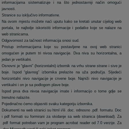
informacijama sistematizuje i na što jednostavniji način omogući
javnosti.
Stranice su isključivo informativne.
Na ovom mjestu možete naći uputu kako se kretati unutar cijelog web
portala, te najbolje iskoristiti informacije i podatke koje se nalaze na
web stranicama.
Odgovornost za tačnost informacija snosi sud.
Pristup imformacijama koje su postavljene na ovoj web stranici
omogućen je putem tri nivoa navigacije. Dva niva su horizontalna, a
jedan je vertikalni.
Osnovni je “glavni” (horizontalni) izbornik na vrhu strane strane i sive je
boje. Ispod “glavnog” izbornika prelazite na uža područja. Sljedeći
horizontalni nivo navigacije je crvene boje. Najniži nivo navigacije je
vertikalni i on je sa podlogom plave boje.
Ispod prva dva nivoa navigacije imate i informacijo o tome gdje se
trenutno nalazite.
Pojedinačno ćemo objasniti svaku kategoriju izbornika.
Dokumenti na web stranici su html i/ili .doc. odnosno .pdf. formatu. Doc
i pdf formati su formirani za skidanje sa web stranica (download). Za
.pdf format potreban vam je program acrobat reader od 7.0 verzije. Za