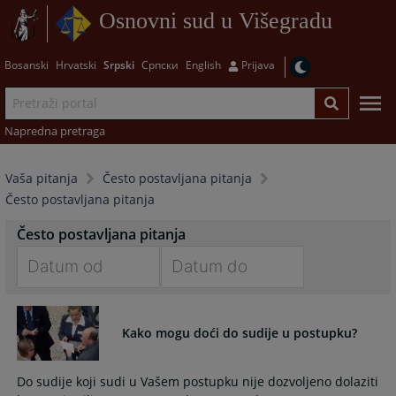
Osnovni sud u Višegradu
Bosanski
Hrvatski
Srpski
Српски
English
Prijava
Napredna pretraga
Vaša pitanja
Često postavljana pitanja
Često postavljana pitanja
Često postavljana pitanja
Navigate
Navigate
forward
forward
Kako mogu doći do sudije u postupku?
to
to
interact
interact
with
with
Do sudije koji sudi u Vašem postupku nije dozvoljeno dolaziti
the
the