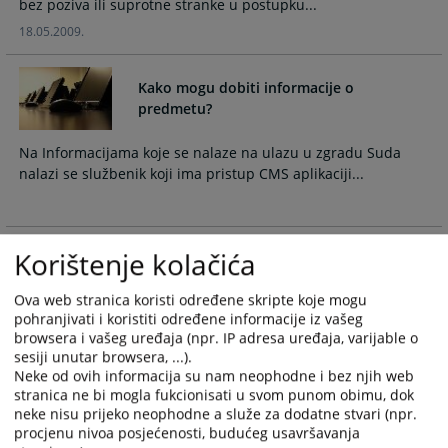
calendar
calendar
18.05.2009.
and
and
select
select
a
a
Kako mogu dobiti informacije o
date.
date.
predmetu?
Press
Press
the
the
Na Informacijama koje se nalaze na ulazu u zgradu Suda
question
question
nalazi se službenik koji ima pristup CMS aplikaciji...
mark
mark
key
key
to
to
Korištenje kolačića
get
get
Kako pokrenuti postupak zaostavštine?
the
the
Ova web stranica koristi određene skripte koje mogu
keyboard
keyboard
pohranjivati i koristiti određene informacije iz vašeg
Kada osoba / lice koja ima stalno prebivalište u Općininama
shortcuts
shortcuts
browsera i vašeg uređaja (npr. IP adresa uređaja, varijable o
Višegrad, Rudo, Rogatica ili Novo Goražde umre ...
for
for
sesiji unutar browsera, ...).
changing
changing
Neke od ovih informacija su nam neophodne i bez njih web
dates.
dates.
stranica ne bi mogla fukcionisati u svom punom obimu, dok
neke nisu prijeko neophodne a služe za dodatne stvari (npr.
Kako sastaviti testament?
procjenu nivoa posjećenosti, budućeg usavršavanja