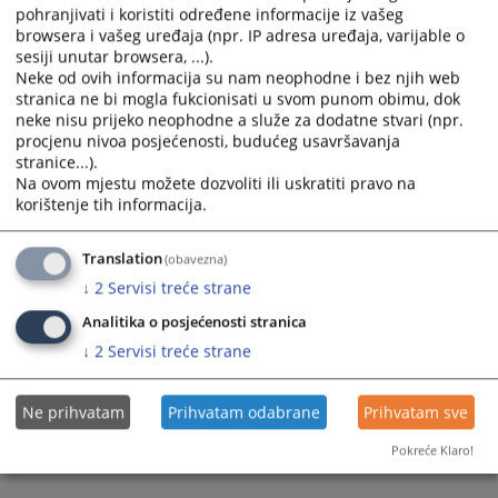
pohranjivati i koristiti određene informacije iz vašeg
browsera i vašeg uređaja (npr. IP adresa uređaja, varijable o
sesiji unutar browsera, ...).
Neke od ovih informacija su nam neophodne i bez njih web
stranica ne bi mogla fukcionisati u svom punom obimu, dok
neke nisu prijeko neophodne a služe za dodatne stvari (npr.
Trenutno nema vijesti
procjenu nivoa posjećenosti, budućeg usavršavanja
stranice...).
Na ovom mjestu možete dozvoliti ili uskratiti pravo na
korištenje tih informacija.
Translation
(obavezna)
↓
2
Servisi treće strane
Analitika o posjećenosti stranica
↓
2
Servisi treće strane
Ne prihvatam
Prihvatam odabrane
Prihvatam sve
Pokreće Klaro!