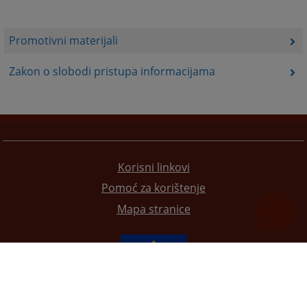
Promotivni materijali
Zakon o slobodi pristupa informacijama
Korisni linkovi
Pomoć za korištenje
Mapa stranice
Redizajn web stranice je finansirala Evropska unija. Za njen sadržaj isključivo je odgovorno
Visoko sudsko i tužilačko vijeće BiH i ona ne odražava nužno stavove Evropske unije.