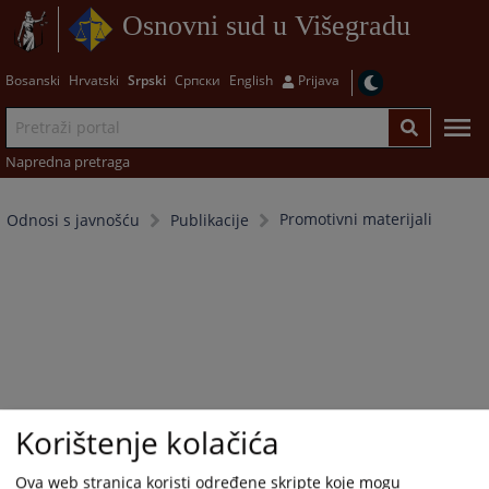
Osnovni sud u Višegradu
Bosanski
Hrvatski
Srpski
Српски
English
Prijava
Napredna pretraga
Promotivni materijali
Odnosi s javnošću
Publikacije
Korištenje kolačića
Ova web stranica koristi određene skripte koje mogu