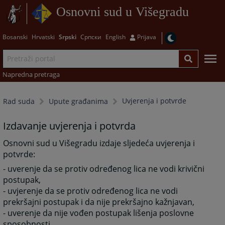
Osnovni sud u Višegradu
Bosanski
Hrvatski
Srpski
Српски
English
Prijava
Napredna pretraga
Uvjerenja i potvrde
Rad suda
Upute građanima
Izdavanje uvjerenja i potvrda
Osnovni sud u Višegradu izdaje sljedeća uvjerenja i
potvrde:
- uverenje da se protiv određenog lica ne vodi krivični
postupak,
- uvjerenje da se protiv određenog lica ne vodi
prekršajni postupak i da nije prekršajno kažnjavan,
- uverenje da nije vođen postupak lišenja poslovne
sposobnosti,