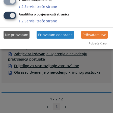
↓
2
Servisi treće strane
Analitika o posjećenosti stranica
↓
2
Servisi treće strane
Prateći dokumenti
Ne prihvatam
Prihvatam odabrane
Prihvatam sve
Zahtjev za izdavanje JPK
Zahtjev za donošenje Dopunskog rješenja o
Pokreće Klaro!
nasleđivanju
Zahtjev za izdavanje uvjerenja o nevođenju
prekršajnog postupka
Prijedlog za raspravljanje zaostavštine
Obrazac-Uvjerenje o nevođenju krivičnog postupka
1 - 2 / 2
1