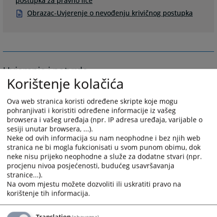
postupka za pravno lice
Obrazac-Uvjerenje o nevođenju krivičnog postupka
Uvjerenje i potvrde
Korištenje kolačića
Uvjerenje o nevođenju krivičnog postupka
Uvjerenje o nevođenju krivičnog postupka izdaje se na
Ova web stranica koristi određene skripte koje mogu
pohranjivati i koristiti određene informacije iz vašeg
osnovu provjere kroz bazu podataka CMS i evidencije
browsera i vašeg uređaja (npr. IP adresa uređaja, varijable o
sa krivičnog upisnika Osnovnog suda u Višegradu.
sesiji unutar browsera, ...).
Čitko popunjen obrazac, predaje se neposredno na
Neke od ovih informacija su nam neophodne i bez njih web
šalter pisarnice, soba br.4.
stranica ne bi mogla fukcionisati u svom punom obimu, dok
neke nisu prijeko neophodne a služe za dodatne stvari (npr.
Uvjerenje sa podacima ovog suda se mogu podići u
procjenu nivoa posjećenosti, budućeg usavršavanja
pisarnicama Osnovnog suda Višegrad kao i u
stranice...).
Odjeljenju u Rogatici.
Na ovom mjestu možete dozvoliti ili uskratiti pravo na
korištenje tih informacija.
2766
PREGLEDA
Translation
(obavezna)