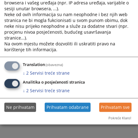
browsera i vašeg uređaja (npr. IP adresa uređaja, varijable o
sesiji unutar browsera, ...).
Neke od ovih informacija su nam neophodne i bez njih web
stranica ne bi mogla fukcionisati u svom punom obimu, dok
neke nisu prijeko neophodne a služe za dodatne stvari (npr.
procjenu nivoa posjećenosti, budućeg usavršavanja
Trenutno nema vijesti
stranice...).
Na ovom mjestu možete dozvoliti ili uskratiti pravo na
korištenje tih informacija.
Translation
(obavezna)
↓
2
Servisi treće strane
Analitika o posjećenosti stranica
↓
2
Servisi treće strane
Ne prihvatam
Prihvatam odabrane
Prihvatam sve
Pokreće Klaro!