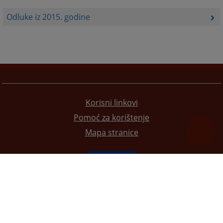
Odluke iz 2015. godine
Korisni linkovi
Pomoć za korištenje
Mapa stranice
Redizajn web stranice je finansirala Evropska unija. Za njen sadržaj isključivo je odgovorno
Visoko sudsko i tužilačko vijeće BiH i ona ne odražava nužno stavove Evropske unije.