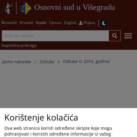
Osnovni sud u Višegradu
Bosanski
Hrvatski
Srpski
Српски
English
Prijava
Napredna pretraga
Odluke iz 2015. godine
Javne nabavke
Odluke
Korištenje kolačića
Ova web stranica koristi određene skripte koje mogu
pohranjivati i koristiti određene informacije iz vašeg