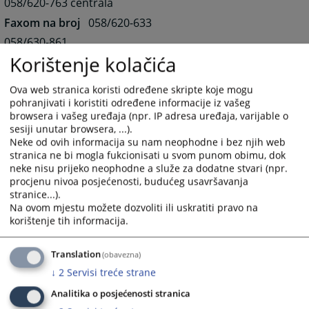
058/620-763 centrala
Faxom na broj
058/620-633
058/630-861
Korištenje kolačića
Mail adresa:ossud-visegrad@pravosudje.ba
Ova web stranica koristi određene skripte koje mogu
Odjeljenje u Rogatici
pohranjivati i koristiti određene informacije iz vašeg
Srpske Sloge bb
browsera i vašeg uređaja (npr. IP adresa uređaja, varijable o
73220 Rogatica
sesiji unutar browsera, ...).
Neke od ovih informacija su nam neophodne i bez njih web
Telefonom na broj
stranica ne bi mogla fukcionisati u svom punom obimu, dok
058/415-043
neke nisu prijeko neophodne a služe za dodatne stvari (npr.
Faxom na broj
procjenu nivoa posjećenosti, budućeg usavršavanja
stranice...).
058/415-043
Na ovom mjestu možete dozvoliti ili uskratiti pravo na
korištenje tih informacija.
8822
PREGLEDA
Translation
(obavezna)
↓
2
Servisi treće strane
Analitika o posjećenosti stranica