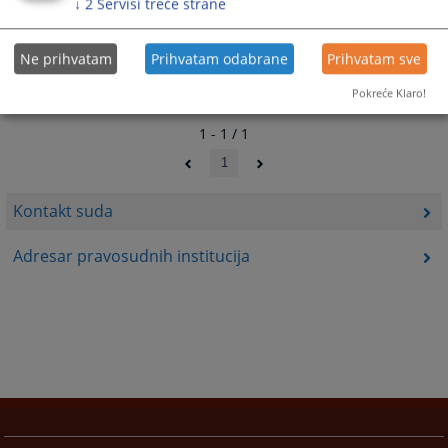
↓
2
Servisi treće strane
Ne prihvatam
Prihvatam odabrane
Prihvatam sve
Pokreće Klaro!
1 - 1 / 1
1
Kontakt suda
Adresar pravosudnih institucija