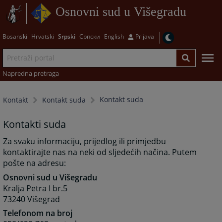
Osnovni sud u Višegradu
Bosanski
Hrvatski
Srpski
Српски
English
Prijava
Napredna pretraga
Kontakt suda
Kontakt
Kontakt suda
Kontakti suda
Za svaku informaciju, prijedlog ili primjedbu
kontaktirajte nas na neki od sljedećih načina. Putem
pošte na adresu:
Osnovni sud u Višegradu
Kralja Petra I br.5
73240 Višegrad
Telefonom na broj