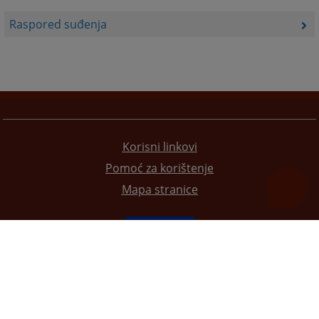
Raspored suđenja
Korisni linkovi
Pomoć za korištenje
Mapa stranice
Redizajn web stranice je finansirala Evropska unija. Za njen sadržaj isključivo je odgovorno
Visoko sudsko i tužilačko vijeće BiH i ona ne odražava nužno stavove Evropske unije.