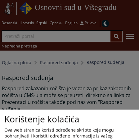
Osnovni sud u Višegradu
Bosanski
Hrvatski
Srpski
Српски
English
Prijava
Napredna pretraga
Raspored suđenja
Oglasna ploča
Raspored suđenja
Raspored suđenja
Raspored zakazanih ročišta je vezan za prikaz zakazanih
ročišta u CMS-u a može se preuzeti direktno sa linka za
Prezentaciju ročišta takođe pod nazivom "Raspored
suđenja".
Korištenje kolačića
Ova web stranica koristi određene skripte koje mogu
3284
PREGLEDA
pohranjivati i koristiti određene informacije iz vašeg