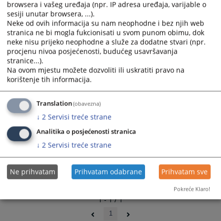
browsera i vašeg uređaja (npr. IP adresa uređaja, varijable o
sesiji unutar browsera, ...).
Neke od ovih informacija su nam neophodne i bez njih web
stranica ne bi mogla fukcionisati u svom punom obimu, dok
neke nisu prijeko neophodne a služe za dodatne stvari (npr.
procjenu nivoa posjećenosti, budućeg usavršavanja
stranice...).
Na ovom mjestu možete dozvoliti ili uskratiti pravo na
korištenje tih informacija.
Translation
(obavezna)
↓
2
Servisi treće strane
Analitika o posjećenosti stranica
↓
2
Servisi treće strane
Ne prihvatam
Prihvatam odabrane
Prihvatam sve
Pokreće Klaro!
1 - 1 / 1
1