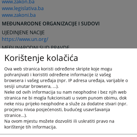
www.zakon.ba
www.legislativa.ba
www.zakoni.ba
MEĐUNARODNE ORGANIZACIJE I SUDOVI
UJEDINJENE NACIJE
https://www.un.org/
MEĐUNARODNI SUD PRAVDE
https://www.icj-cij.org/
Korištenje kolačića
MEĐUNARODNI KRIVIČNI TRIBUNAL U HAGU
Ova web stranica koristi određene skripte koje mogu
https://www.un.org/icty/
pohranjivati i koristiti određene informacije iz vašeg
MEĐUNARODNI KRIVIČNI SUD
browsera i vašeg uređaja (npr. IP adresa uređaja, varijable o
https://www.iccnow.org/
sesiji unutar browsera, ...).
Neke od ovih informacija su nam neophodne i bez njih web
stranica ne bi mogla fukcionisati u svom punom obimu, dok
EVROPSKO PRAVO I INSTITUCIJE
neke nisu prijeko neophodne a služe za dodatne stvari (npr.
EVROPSKA UNIJA
procjenu nivoa posjećenosti, budućeg usavršavanja
stranice...).
https://europa.eu.int/
Na ovom mjestu možete dozvoliti ili uskratiti pravo na
EVROPSKI SUD
korištenje tih informacija.
https://curia.eu.int/en/