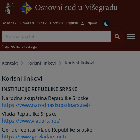
Osnovni sud u Višegradu
Bosanski
Hrvatski
Srpski
Српски
English
Prijava
Napredna pretraga
Korisni linkovi
Kontakt
Korisni linkovi
Korisni linkovi
INSTITUCIJE REPUBLIKE SRPSKE
Narodna skupština Republike Srpske
https://www.narodnaskupstinars.net/
Vlada Republike Srpske
https://www.vladars.net/
Gender centar Vlade Republike Srpske
https://www.gc.vladars.net/