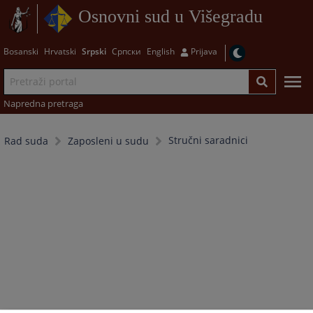
Osnovni sud u Višegradu
Bosanski
Hrvatski
Srpski
Српски
English
Prijava
Napredna pretraga
Stručni saradnici
Rad suda
Zaposleni u sudu