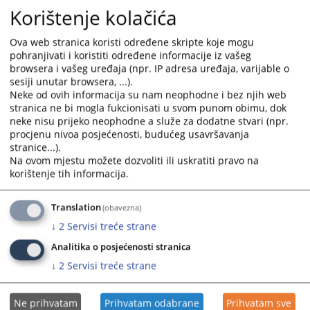
Korištenje kolačića
Ova web stranica koristi određene skripte koje mogu
pohranjivati i koristiti određene informacije iz vašeg
browsera i vašeg uređaja (npr. IP adresa uređaja, varijable o
sesiji unutar browsera, ...).
Neke od ovih informacija su nam neophodne i bez njih web
stranica ne bi mogla fukcionisati u svom punom obimu, dok
Trenutno nema vijesti
neke nisu prijeko neophodne a služe za dodatne stvari (npr.
procjenu nivoa posjećenosti, budućeg usavršavanja
stranice...).
Na ovom mjestu možete dozvoliti ili uskratiti pravo na
korištenje tih informacija.
Translation
(obavezna)
↓
2
Servisi treće strane
Analitika o posjećenosti stranica
↓
2
Servisi treće strane
Ne prihvatam
Prihvatam odabrane
Prihvatam sve