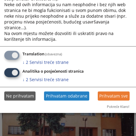
Neke od ovih informacija su nam neophodne i bez njih web
neposredno raditi na organizaciji rada suda te predlog
stranica ne bi mogla fukcionisati u svom punom obimu, dok
potrebnih sredstava za izvršenje programa rada.
neke nisu prijeko neophodne a služe za dodatne stvari (npr.
procjenu nivoa posjećenosti, budućeg usavršavanja
stranice...).
Na ovom mjestu možete dozvoliti ili uskratiti pravo na
korištenje tih informacija.
3087
PREGLEDA
Translation
(obavezna)
↓
2
Servisi treće strane
Analitika o posjećenosti stranica
↓
2
Servisi treće strane
Ne prihvatam
Prihvatam odabrane
Prihvatam sve
Pokreće Klaro!