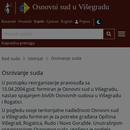
Osnovni sud u Višegradu
Bosanski
Hrvatski
Srpski
Српски
English
Prijava
Napredna pretraga
Osnivanje suda
Rad suda
Istorijat
Osnivanje suda
U postupku reorganizacije pravosuđa sa
15.04.2004.god. formiran je Osnovni sud u Višegradu,
nastao spajanjem bivših Osnovnih sudova u Višegradu
i Rogatici.
U pogledu svoje teritorijalne nadležnosti Osnovni sud
u Višegradu formiran je za potrebe građana Opština
Višegrad, Rogatica, Rudo i Novo Goražde. Unutrašnjom
organizacijom Osnovnog suda izvršena je podjela