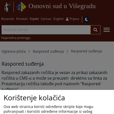
Osnovni sud u Višegradu
Bosanski
Hrvatski
Srpski
Српски
English
Prijava
Napredna pretraga
Raspored suđenja
Oglasna ploča
Raspored suđenja
Raspored suđenja
Raspored zakazanih ročišta je vezan za prikaz zakazanih
ročišta u CMS-u a može se preuzeti direktno sa linka za
Prezentaciju ročišta takođe pod nazivom "Raspored
suđenja".
Korištenje kolačića
Ova web stranica koristi određene skripte koje mogu
3273
PREGLEDA
pohranjivati i koristiti određene informacije iz vašeg