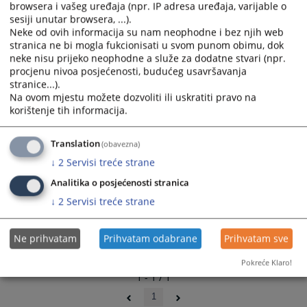
browsera i vašeg uređaja (npr. IP adresa uređaja, varijable o
sesiji unutar browsera, ...).
Neke od ovih informacija su nam neophodne i bez njih web
stranica ne bi mogla fukcionisati u svom punom obimu, dok
neke nisu prijeko neophodne a služe za dodatne stvari (npr.
procjenu nivoa posjećenosti, budućeg usavršavanja
stranice...).
Na ovom mjestu možete dozvoliti ili uskratiti pravo na
korištenje tih informacija.
Translation
(obavezna)
↓
2
Servisi treće strane
Analitika o posjećenosti stranica
↓
2
Servisi treće strane
Ne prihvatam
Prihvatam odabrane
Prihvatam sve
Pokreće Klaro!
1 - 1 / 1
1