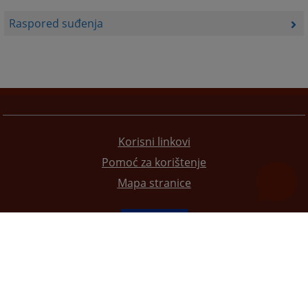
Raspored suđenja
Korisni linkovi
Pomoć za korištenje
Mapa stranice
Redizajn web stranice je finansirala Evropska unija. Za njen sadržaj isključivo je odgovorno
Visoko sudsko i tužilačko vijeće BiH i ona ne odražava nužno stavove Evropske unije.