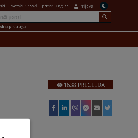
ski
Hrvatski
Srpski
Српски
English
Prijava
dna pretraga
1638
PREGLEDA