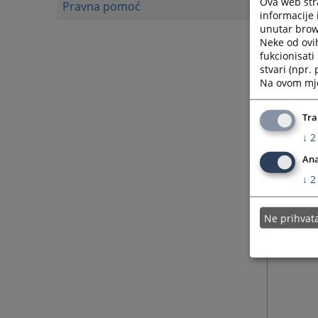
Ova web stra
Pravna pomoć
informacije 
unutar brows
Neke od ovi
fukcionisat
stvari (npr.
Na ovom mjes
Tra
↓
2
Ana
↓
2
Ne prihva