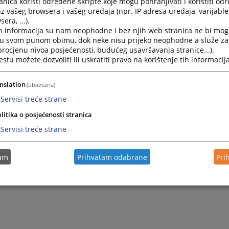
nica koristi određene skripte koje mogu pohranjivati i koristiti od
iz vašeg browsera i vašeg uređaja (npr. IP adresa uređaja, varijable 
era, ...).
h informacija su nam neophodne i bez njih web stranica ne bi mog
i u svom punom obimu, dok neke nisu prijeko neophodne a služe z
 procjenu nivoa posjećenosti, budućeg usavršavanja stranice...).
tu možete dozvoliti ili uskratiti pravo na korištenje tih informacija
nslation
(obavezna)
Servisi treće strane
litika o posjećenosti stranica
Servisi treće strane
tam
Prihvatam odabrane
Pri