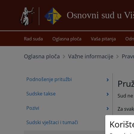
Osnovni sud u Vi
Rad suda
Oglasna ploča
Vaša pitanja
Odn
Prav
Oglasna ploča
Važne informacije
Podnošenje pritužbi
Pru
Sudske takse
Sud ne
Pozivi
Za svak
Korišt
Sudski vještaci i tumači