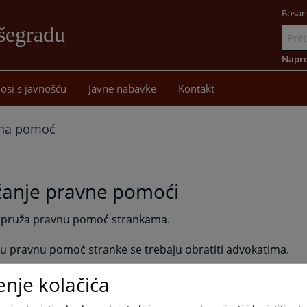
Bosan
šegradu
Idi
na
Napre
sadržaj
osi s javnošću
Javne nabavke
Kontakt
na pomoć
žanje pravne pomoći
 pruža pravnu pomoć strankama.
u pravnu pomoć stranke se trebaju obratiti advokatima.
enje kolačića