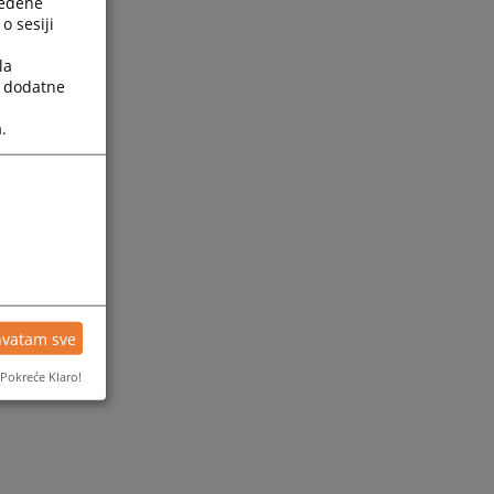
ređene
o sesiji
la
a dodatne
.
hvatam sve
Pokreće Klaro!