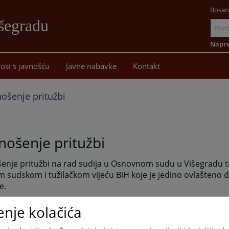
Bosan
šegradu
Idi
na
Napre
sadržaj
osi s javnošću
Javne nabavke
Kontakt
ošenje pritužbi
ošenje pritužbi
nje pritužbi na rad sudija u Osnovnom sudu u Višegradu tr
 sudskom i tužilačkom vijeću BiH koje je jedino ovlašteno 
e.
predstavke, pritužbe i sugestije koje se odnose na rad suda 
enje kolačića
m sudu u Višegradu stranke mogu lično ostaviti u sandučić 
rizemlja zgrade Osnovnog suda u Višegradu.