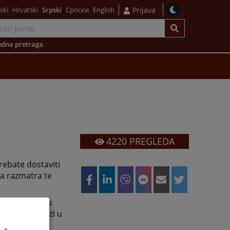
ski
Hrvatski
Srpski
Српски
English
Prijava
dna pretraga
4220
PREGLEDA
ebate dostaviti
da razmatra te
i zaposlenih u
koji se nalazi u