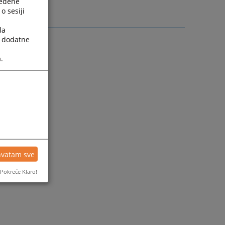
ređene
o sesiji
la
a dodatne
.
hvatam sve
Pokreće Klaro!