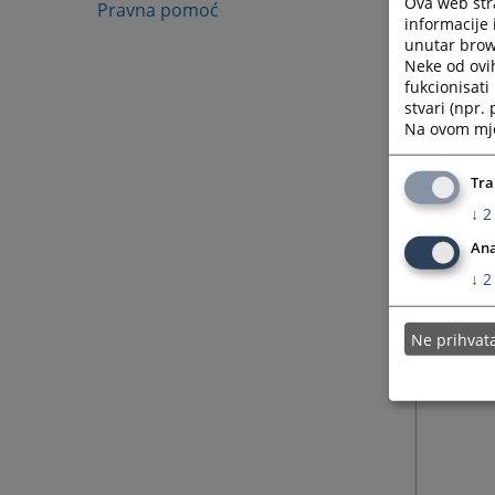
Ova web stra
Pravna pomoć
informacije 
unutar brows
Neke od ovi
fukcionisat
stvari (npr.
Na ovom mjes
Tra
↓
2
Ana
↓
2
Ne prihva