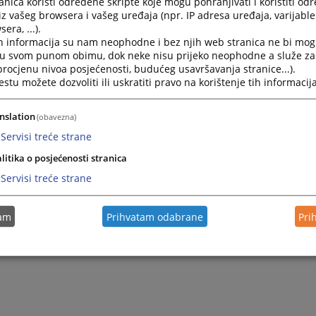
nica koristi određene skripte koje mogu pohranjivati i koristiti od
iz vašeg browsera i vašeg uređaja (npr. IP adresa uređaja, varijable 
era, ...).
h informacija su nam neophodne i bez njih web stranica ne bi mog
i u svom punom obimu, dok neke nisu prijeko neophodne a služe z
 procjenu nivoa posjećenosti, budućeg usavršavanja stranice...).
tu možete dozvoliti ili uskratiti pravo na korištenje tih informacija
nslation
(obavezna)
Servisi treće strane
litika o posjećenosti stranica
Servisi treće strane
tam
Prihvatam odabrane
Pri