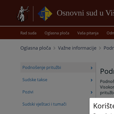
Osnovni sud u Vi
Rad suda
Oglasna ploča
Vaša pitanja
Odn
Podn
Oglasna ploča
Važne informacije
Podnošenje pritužbi
Podn
Sudske takse
Podnoše
Visokom
Pozivi
pritužb
Ostale 
Korišt
Sudski vještaci i tumači
Osnovno
holu p