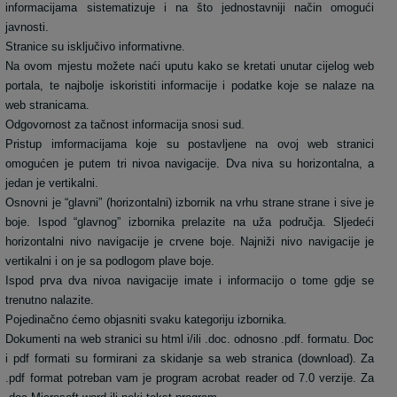
informacijama sistematizuje i na što jednostavniji način omogući
javnosti.
Stranice su isključivo informativne.
Na ovom mjestu možete naći uputu kako se kretati unutar cijelog web
portala, te najbolje iskoristiti informacije i podatke koje se nalaze na
web stranicama.
Odgovornost za tačnost informacija snosi sud.
Pristup imformacijama koje su postavljene na ovoj web stranici
omogućen je putem tri nivoa navigacije. Dva niva su horizontalna, a
jedan je vertikalni.
Osnovni je “glavni” (horizontalni) izbornik na vrhu strane strane i sive je
boje. Ispod “glavnog” izbornika prelazite na uža područja. Sljedeći
horizontalni nivo navigacije je crvene boje. Najniži nivo navigacije je
vertikalni i on je sa podlogom plave boje.
Ispod prva dva nivoa navigacije imate i informacijo o tome gdje se
trenutno nalazite.
Pojedinačno ćemo objasniti svaku kategoriju izbornika.
Dokumenti na web stranici su html i/ili .doc. odnosno .pdf. formatu. Doc
i pdf formati su formirani za skidanje sa web stranica (download). Za
.pdf format potreban vam je program acrobat reader od 7.0 verzije. Za