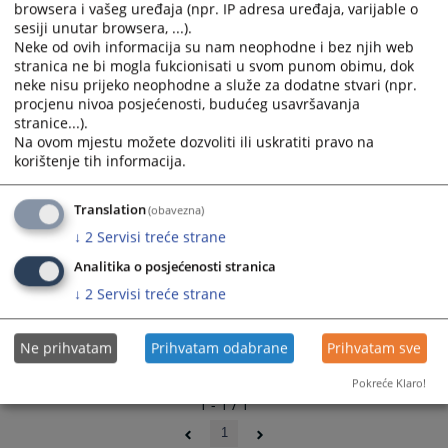
browsera i vašeg uređaja (npr. IP adresa uređaja, varijable o
select
select
sesiji unutar browsera, ...).
a
a
Neke od ovih informacija su nam neophodne i bez njih web
date.
date.
stranica ne bi mogla fukcionisati u svom punom obimu, dok
Press
Press
neke nisu prijeko neophodne a služe za dodatne stvari (npr.
procjenu nivoa posjećenosti, budućeg usavršavanja
the
the
stranice...).
question
question
Na ovom mjestu možete dozvoliti ili uskratiti pravo na
mark
mark
korištenje tih informacija.
key
key
to
to
Translation
(obavezna)
get
get
↓
2
Servisi treće strane
the
the
keyboard
keyboard
Analitika o posjećenosti stranica
shortcuts
shortcuts
↓
2
Servisi treće strane
for
for
changing
changing
dates.
dates.
Ne prihvatam
Prihvatam odabrane
Prihvatam sve
Pokreće Klaro!
1 - 1 / 1
1