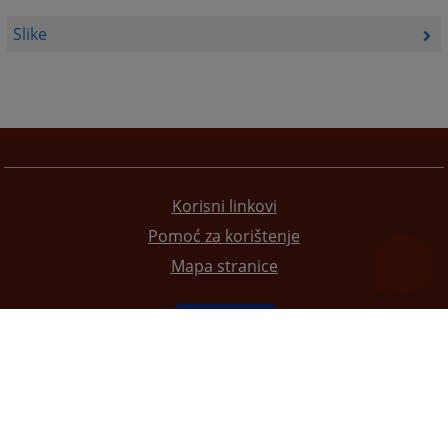
Slike
Korisni linkovi
Pomoć za korištenje
Mapa stranice
Redizajn web stranice je finansirala Evropska unija. Za njen sadržaj isključivo je odgovorno
Visoko sudsko i tužilačko vijeće BiH i ona ne odražava nužno stavove Evropske unije.