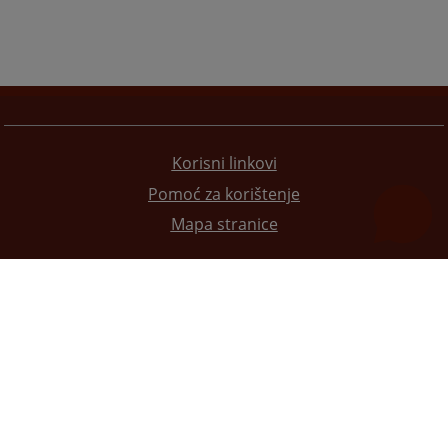
Korisni linkovi
Pomoć za korištenje
Mapa stranice
Redizajn web stranice je finansirala Evropska unija. Za njen sadržaj isključivo je odgovorno
Visoko sudsko i tužilačko vijeće BiH i ona ne odražava nužno stavove Evropske unije.