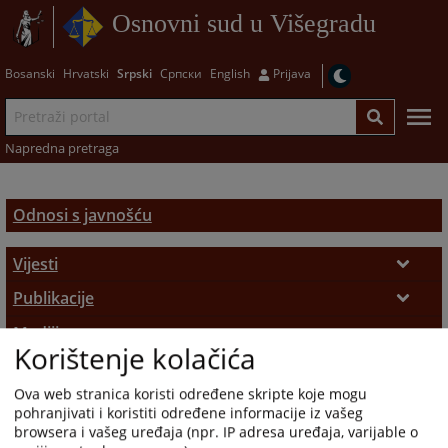
Osnovni sud u Višegradu
Bosanski
Hrvatski
Srpski
Српски
English
Prijava
Napredna pretraga
Odnosi s javnošću
Vijesti
Aktuelnosti
Publikacije
Promotivni materijali
Mediji
Saopštenja za javnost
Korištenje kolačića
Osoba za odnose s javnošću
Galerija
Zakon o slobodi pristupa informacijama
Ova web stranica koristi određene skripte koje mogu
Slike
Zahtjevi za medijska obraćanja
pohranjivati i koristiti određene informacije iz vašeg
browsera i vašeg uređaja (npr. IP adresa uređaja, varijable o