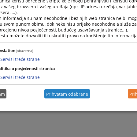
nica koristi određene skripte koje mogu pohranjivati i koristiti od
iz vašeg browsera i vašeg uređaja (npr. IP adresa uređaja, varijable 
era, ...).
h informacija su nam neophodne i bez njih web stranica ne bi mog
i u svom punom obimu, dok neke nisu prijeko neophodne a služe z
 procjenu nivoa posjećenosti, budućeg usavršavanja stranice...).
tu možete dozvoliti ili uskratiti pravo na korištenje tih informacija
nslation
(obavezna)
Servisi treće strane
litika o posjećenosti stranica
Servisi treće strane
tam
Prihvatam odabrane
Pri