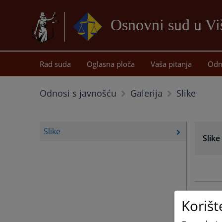
Osnovni sud u Vi
Rad suda
Oglasna ploča
Vaša pitanja
Odn
Slike
Odnosi s javnošću
Galerija
Slike
Slike
Korišt