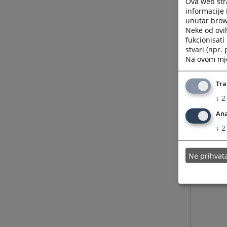
Ova web stra
informacije 
unutar brows
Neke od ovi
fukcionisat
stvari (npr.
Na ovom mjes
Tra
↓
2
Ana
↓
2
Ne prihva