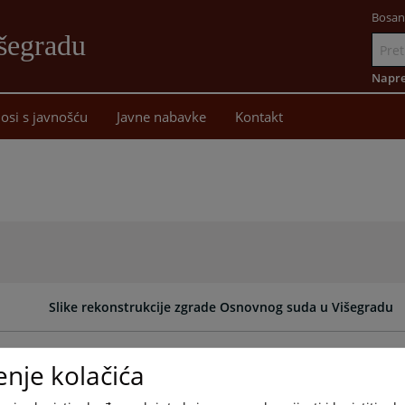
Bosan
šegradu
Idi
na
Napre
sadržaj
osi s javnošću
Javne nabavke
Kontakt
Slike rekonstrukcije zgrade Osnovnog suda u Višegradu
enje kolačića