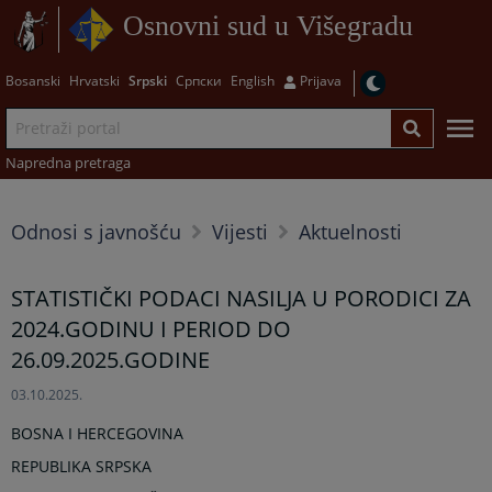
Osnovni sud u Višegradu
Bosanski
Hrvatski
Srpski
Српски
English
Prijava
Napredna pretraga
Odnosi s javnošću
Vijesti
Aktuelnosti
STATISTIČKI PODACI NASILJA U PORODICI ZA
2024.GODINU I PERIOD DO
26.09.2025.GODINE
03.10.2025.
BOSNA I HERCEGOVINA
REPUBLIKA SRPSKA