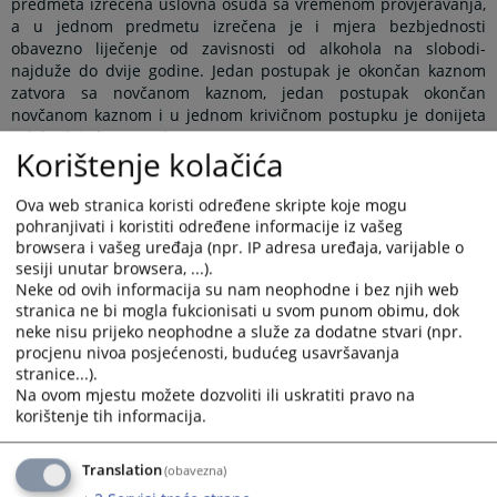
predmeta izrečena uslovna osuda sa vremenom provjeravanja,
a u jednom predmetu izrečena je i mjera bezbjednosti
obavezno liječenje od zavisnosti od alkohola na slobodi-
najduže do dvije godine. Jedan postupak je okončan kaznom
zatvora sa novčanom kaznom, jedan postupak okončan
novčanom kaznom i u jednom krivičnom postupku je donijeta
oslobađajuća presuda.
Korištenje kolačića
U 2024.godini određen je pritvor za tri lica za krivično djelo
Ova web stranica koristi određene skripte koje mogu
Nasilje u porodici ili porodičnoj zajednici Krivičnog zakonika RS.
pohranjivati i koristiti određene informacije iz vašeg
browsera i vašeg uređaja (npr. IP adresa uređaja, varijable o
sesiji unutar browsera, ...).
Neke od ovih informacija su nam neophodne i bez njih web
U prekršajnom postupku, po osnovu Zakona o zaštiti od nasilja
stranica ne bi mogla fukcionisati u svom punom obimu, dok
u porodici Republike Srpske, u 2024.godini
izrečeno je 11 hitnih
neke nisu prijeko neophodne a služe za dodatne stvari (npr.
mjera zaštite.
procjenu nivoa posjećenosti, budućeg usavršavanja
stranice...).
Na ovom mjestu možete dozvoliti ili uskratiti pravo na
2025.godina
korištenje tih informacija.
U 2025.godini u Osnovnom sudu u Višegradu, pokrenuto je 17
Translation
(obavezna)
krivičnih postupaka za krivično djelo Nasilje u porodici ili