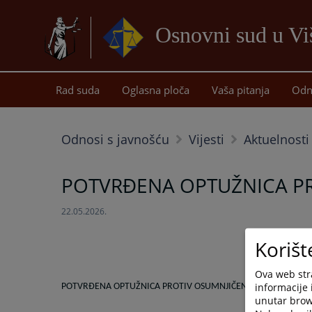
Osnovni sud u Vi
Rad suda
Oglasna ploča
Vaša pitanja
Odn
Odnosi s javnošću
Vijesti
Aktuelnosti
POTVRĐENA OPTUŽNICA PRO
22.05.2026.
Korišt
Ova web stra
informacije 
POTVRĐENA OPTUŽNICA PROTIV OSUMNJIČENOG K.NJ. IZ R.
unutar brows