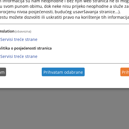
h informacija su nam neophodne i bez njih web stranica ne bi mog
i u svom punom obimu, dok neke nisu prijeko neophodne a služe z
 potvrđena je optužnica Okružnog javnog tužilaštva u Istočnom Sarajevu o
 procjenu nivoa posjećenosti, budućeg usavršavanja stranice...).
ne sumnje da je počinio krivično djelo
Nedozvoljena proizvodnja i promet oružj
tu možete dozvoliti ili uskratiti pravo na korištenje tih informacija
ike Srpske.
nslation
(obavezna)
Servisi treće strane
litika o posjećenosti stranica
Servisi treće strane
tam
Prihvatam odabrane
Pri