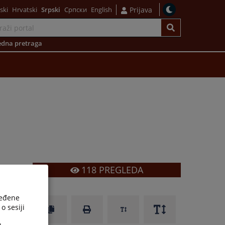
ski
Hrvatski
Srpski
Српски
English
Prijava
dna pretraga
118
PREGLEDA
ređene
o sesiji