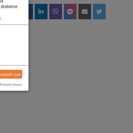
la
a dodatne
d
a
.
hvatam sve
Pokreće Klaro!