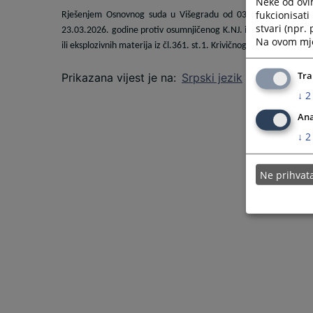
Neke od ovi
fukcionisat
Rješenjem Osnovnog suda u Višegradu od 03.04.2026.godine,
stvari (npr.
23.03.2026. godine
protiv osumnjičenog K.NJ. iz R. zbog osnova
Na ovom mjes
ili eksplozivnih materija iz čl.361. st.1. Krivičnog zakonika Republ
Tra
Prikazana vijest je na
:
Srpski jezik
↓
2
Ana
↓
2
Ne prihva