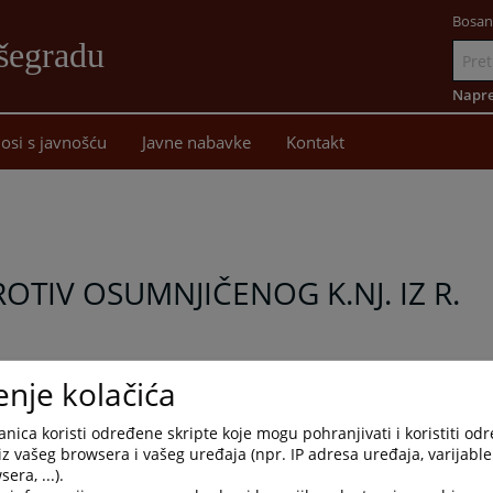
Bosan
šegradu
Idi
na
Napre
sadržaj
osi s javnošću
Javne nabavke
Kontakt
TIV OSUMNJIČENOG K.NJ. IZ R.
enje kolačića
nica koristi određene skripte koje mogu pohranjivati i koristiti od
iz vašeg browsera i vašeg uređaja (npr. IP adresa uređaja, varijable 
era, ...).