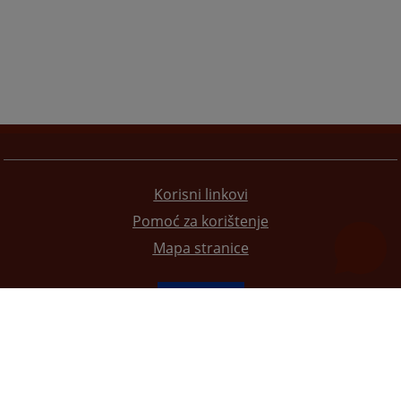
Korisni linkovi
Pomoć za korištenje
Mapa stranice
Redizajn web stranice je finansirala Evropska unija. Za njen sadržaj isključivo je odgovorno
Visoko sudsko i tužilačko vijeće BiH i ona ne odražava nužno stavove Evropske unije.