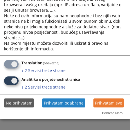
Rješenjem Osnovnog suda u Višegradu od 30.04.2026.godine, potvrđena je
browsera i vašeg uređaja (npr. IP adresa uređaja, varijable o
optužnica Okružnog javnog tužilaštva u Istočnom Sarajevu od
02.04.2026.
sesiji unutar browsera, ...).
godine
protiv osumnjičenog I.M. iz R. zbog osnovane sumnje da je počinio
Neke od ovih informacija su nam neophodne i bez njih web
stranica ne bi mogla fukcionisati u svom punom obimu, dok
krivično djelo
Nasilje u porodici ili porodičnoj zajednici iz čl.190. st.1.
neke nisu prijeko neophodne a služe za dodatne stvari (npr.
Krivičnog zakonika Republike Srpske.
procjenu nivoa posjećenosti, budućeg usavršavanja
stranice...).
Prikazana vijest je na
:
Srpski jezik
Na ovom mjestu možete dozvoliti ili uskratiti pravo na
84
PREGLEDA
korištenje tih informacija.
Translation
(obavezna)
↓
2
Servisi treće strane
Analitika o posjećenosti stranica
↓
2
Servisi treće strane
Ne prihvatam
Prihvatam odabrane
Prihvatam sve
Pokreće Klaro!