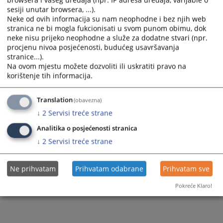
sesiji unutar browsera, ...).
godine
protiv osumnjičenog B.D. iz R. zbog osnovane sumnje da je počinio
Neke od ovih informacija su nam neophodne i bez njih web
krivično djelo
Oštećenje i oduzimanje tuđe stvari iz čl.240. st.1. Krivičnog
stranica ne bi mogla fukcionisati u svom punom obimu, dok
zakonika Republike Srpske.
neke nisu prijeko neophodne a služe za dodatne stvari (npr.
procjenu nivoa posjećenosti, budućeg usavršavanja
Prikazana vijest je na
:
Srpski jezik
stranice...).
Na ovom mjestu možete dozvoliti ili uskratiti pravo na
81
PREGLEDA
korištenje tih informacija.
Translation
(obavezna)
↓
2
Servisi treće strane
Analitika o posjećenosti stranica
↓
2
Servisi treće strane
Ne prihvatam
Prihvatam odabrane
Prihvatam sve
Pokreće Klaro!