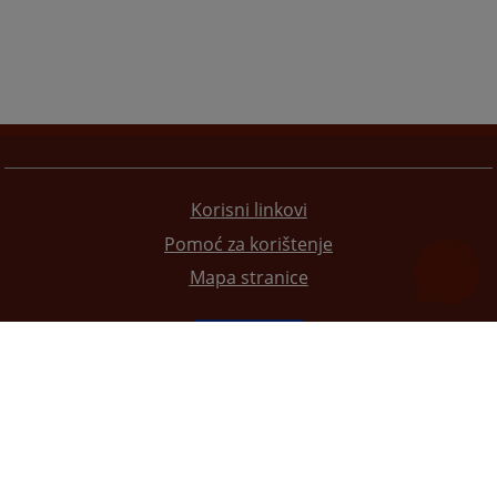
Korisni linkovi
Pomoć za korištenje
Mapa stranice
Redizajn web stranice je finansirala Evropska unija. Za njen sadržaj isključivo je odgovorno
Visoko sudsko i tužilačko vijeće BiH i ona ne odražava nužno stavove Evropske unije.